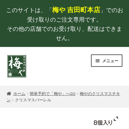
梅や 吉田町本店
このサイトは、「
」でのお
受け取りのご注文専用です。
その他の店舗でのお受け取り、配送はできま
せん。
ナ
コ
メニュー
ビ
ン
ゲ
テ
ー
ン
TOP
シ
ツ
ョ
へ
ホーム
簡単予約で「梅や」へGO
梅やのクリスマスチキ
梅やのクリスマスチキン
ン
クリスマスバーレル
ン
ス
へ
キ
お買い物カゴ
ス
ッ
キ
プ
購入手続き