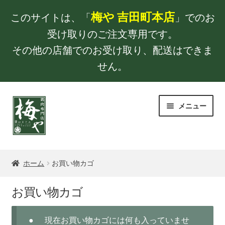
梅や 吉田町本店
このサイトは、「
」でのお
受け取りのご注文専用です。
その他の店舗でのお受け取り、配送はできま
せん。
ナ
コ
メニュー
ビ
ン
ゲ
テ
ー
ン
TOP
シ
ツ
ョ
へ
ホーム
お買い物カゴ
梅やのクリスマスチキン
ン
ス
へ
キ
お買い物カゴ
お買い物カゴ
ス
ッ
キ
プ
購入手続き
現在お買い物カゴには何も入っていませ